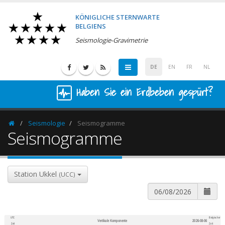
KÖNIGLICHE STERNWARTE
BELGIENS
Seismologie-Gravimetrie
DE
EN
FR
NL
Haben Sie ein Erdbeben gespürt?
Seismologie
Seismogramme
Homepage
Seismogramme
Station Ukkel
(UCC)
UTC
Belgischer
Vertikale Komponente
2026-08-06
600
1,200
Zeit
Zeit