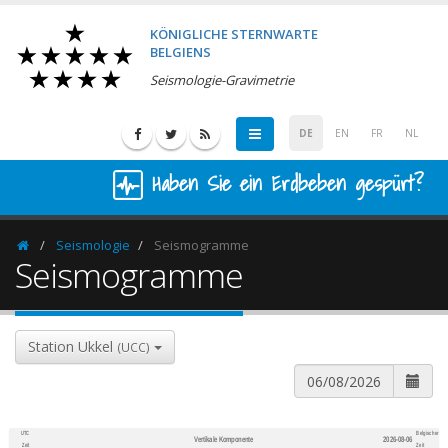
KÖNIGLICHE STERNWARTE
BELGIENS
Seismologie-Gravimetrie
DE
EN
FR
NL
Haben Sie ein Erdbeben gespürt?
Seismologie
Seismogramme
Homepage
Seismogramme
Station Ukkel
(UCC)
UTC
Belgischer
Vertikale Komponente
2026-08-06
600
1,200
Zeit
Zeit