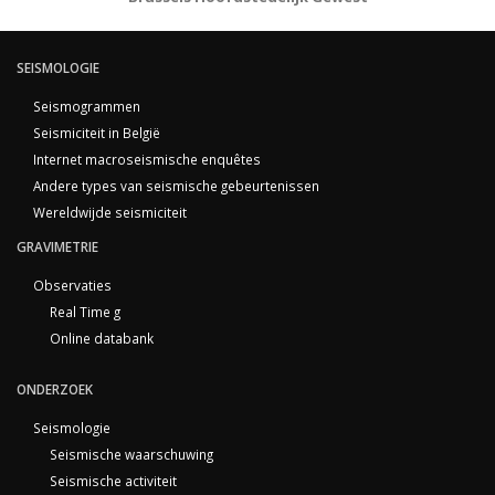
SEISMOLOGIE
Seismogrammen
Seismiciteit in België
Internet macroseismische enquêtes
Andere types van seismische gebeurtenissen
Wereldwijde seismiciteit
GRAVIMETRIE
Observaties
Real Time g
Online databank
ONDERZOEK
Seismologie
Seismische waarschuwing
Seismische activiteit