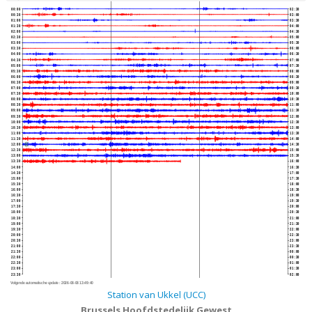
00:00
02:30
00:30
03:00
01:00
03:30
01:30
04:00
02:00
04:30
02:30
05:00
03:00
05:30
03:30
06:00
04:00
06:30
04:30
07:00
05:00
07:30
05:30
08:00
06:00
08:30
06:30
09:00
07:00
09:30
07:30
10:00
08:00
10:30
08:30
11:00
09:00
11:30
09:30
12:00
10:00
12:30
10:30
13:00
11:00
13:30
11:30
14:00
12:00
14:30
12:30
15:00
13:00
15:30
13:30
16:00
14:00
16:30
14:30
17:00
15:00
17:30
15:30
18:00
16:00
18:30
16:30
19:00
17:00
19:30
17:30
20:00
18:00
20:30
18:30
21:00
19:00
21:30
19:30
22:00
20:00
22:30
20:30
23:00
21:00
23:30
21:30
00:00
22:00
00:30
22:30
01:00
23:00
01:30
23:30
02:00
Volgende automatische update :
2026-08-08 13:49:40
Station van Ukkel (UCC)
Brussels Hoofdstedelijk Gewest