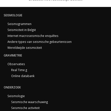
SEISMOLOGIE
Seismogrammen
Seismiciteit in België
Internet macroseismische enquêtes
Andere types van seismische gebeurtenissen
Wereldwijde seismiciteit
GRAVIMETRIE
Observaties
Real Time g
Online databank
ONDERZOEK
Seismologie
Seismische waarschuwing
Seismische activiteit