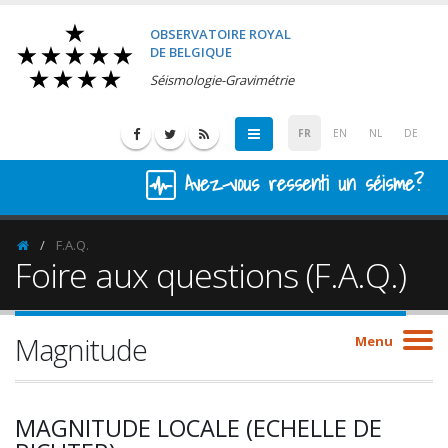
OBSERVATOIRE ROYAL
DE BELGIQUE
Séismologie-Gravimétrie
FR
EN
NL
DE
Avez-vous ressenti un séisme?
F.A.Q.
Homepage
Foire aux questions (F.A.Q.)
Magnitude
Menu
MAGNITUDE LOCALE (ECHELLE DE