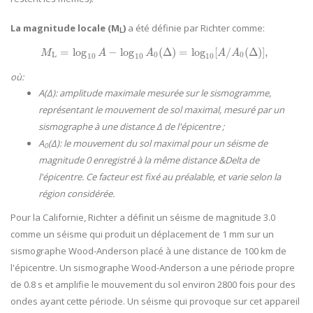
La magnitude locale (M
)
a été définie par Richter comme:
L
=
log
−
log
(
Δ
)
=
log
[
/
(
Δ
)
]
,
M
L
=
log
10
A
−
log
10
A
0
(
Δ
)
=
log
10
[
A
/
A
0
(
Δ
)
]
,
M
A
A
A
A
L
0
0
10
10
10
où:
A(Δ): amplitude maximale mesurée sur le sismogramme,
représentant le mouvement de sol maximal, mesuré par un
sismographe à une distance Δ de l'épicentre ;
A
(Δ): le mouvement du sol maximal pour un séisme de
0
magnitude 0 enregistré à la même distance &Delta de
l'épicentre. Ce facteur est fixé au préalable, et varie selon la
région considérée.
Pour la Californie, Richter a définit un séisme de magnitude 3.0
comme un séisme qui produit un déplacement de 1 mm sur un
sismographe Wood-Anderson placé à une distance de 100 km de
l'épicentre. Un sismographe Wood-Anderson a une période propre
de 0.8 s et amplifie le mouvement du sol environ 2800 fois pour des
ondes ayant cette période. Un séisme qui provoque sur cet appareil