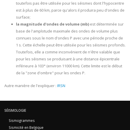
toutefois pas être utilisée pour les séismes dont l'hypocentre
est à plus de 60 km, parce qu'alors il produira peu d'ondes de
surface;
la magnitude d'ondes de volume (mb)
est déterminée sur
base de l'amplotude maximale des ondes de volume plus
connues sous le nom d'ondes P avec une période proche de
1 s. Cette échelle peut être utilisée pour les séismes profonds.
Toutefois, elle a comme inconvénient de n'être valable que
pour les séismes se produisant à une distance épicentrale
inférieure à 103° (environ 11000 km). Cette limite est le début
de la "zone d'ombre" pour les ondes P.
Autre manière de l'expliquer :
IRSN
SÉISMOLOGIE
Sismogrammes
Sismicité en Belgique