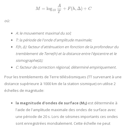
A
=
log
+
(
,
Δ
)
+
M
=
log
10
A
T
+
F
(
h
,
Δ
)
+
C
M
F
h
C
10
T
où:
A: le mouvement maximal du sol;
T: la période de l'onde d'amplitude maximale;
F(h, Δ): facteur d'atténuation en fonction de la profondeur du
tremblement de Terre(h) et la distance entre l'épicentre et le
sismographe(Δ);
C: facteur de correction régional, déterminé empiriquement.
Pour les tremblements de Terre téléséismiques (TT survenant à une
distance supérieure à 1000 km de la station sismique) on utilise 2
échelles de magnitude:
la magnitude d'ondes de surface (M
)
est déterminée à
S
l'aide de l'amplitude maximale des ondes de surface avec
une période de 20 s. Lors de séismes importants ces ondes
sont enregistrées mondialement. Cette échelle ne peut