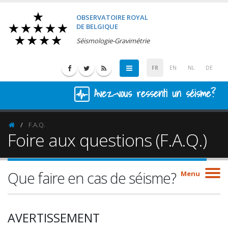
OBSERVATOIRE ROYAL
DE BELGIQUE
Séismologie-Gravimétrie
FR
EN
NL
DE
Avez-vous ressenti un séisme?
F.A.Q.
Homepage
Foire aux questions (F.A.Q.)
Que faire en cas de séisme?
Menu
AVERTISSEMENT