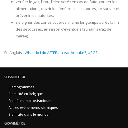
vérifier le gaz, l’eau, l’électricité : en cas de fuite, couper les
alimentations, ouvrir les fenêtres et les portes, se sauver et
prévenir les autorités.
s’éloigner des zones côtières, même longtemps après la fin
des secousses, en raison d’éventuels tsunamis (raz de
marée).
En Anglais :
What do I do AFTER an earthquake?, USGS
SÉISMOLOGIE
Sismogrammes
Sismicité en Belgique
Enquêtes macrosismiques
Autres événements sismiques
Sismicité dans le monde
GRAVIMÉTRIE